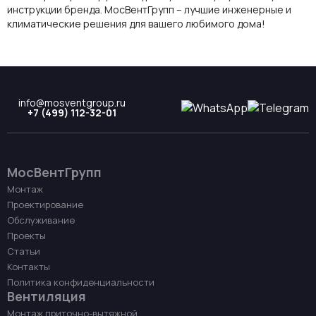
инструкции бренда. МосВентГрупп – лучшие
инженерные
и
климатические решения для вашего любимого дома!
info@mosventgroup.ru
+7 (499) 112-32-01
МосВентГрупп
Монтаж
Проектирование
Обслуживание
Проекты
Статьи
Контакты
Политика конфиденциальности
Вентиляция
Монтаж приточно-вытяжной