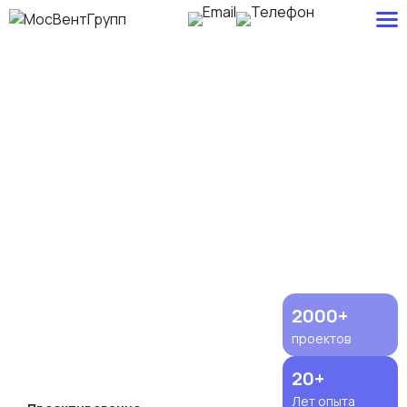
Подбор, проектирование, продажа и
монтаж системы вентиляции в
частном доме
Полный цикл работ по вентиляции частных домов: от подбора
оборудования до монтажа с гарантией от 3 лет
2000+
проектов
20+
Лет опыта