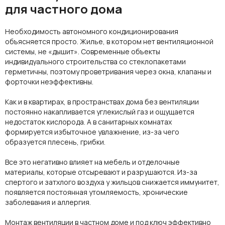
для частного дома
Необходимость автономного
кондиционирования
объясняется просто. Жилье, в котором нет вентиляционной
системы, не «дышит». Современные объекты
индивидуального строительства со стеклопакетами
герметичны, поэтому проветривания через окна,
клапаны
и
форточки неэффективны.
Как и в квартирах, в пространствах дома без вентиляции
постоянно накапливается углекислый газ и ощущается
недостаток кислорода. А в санитарных комнатах
формируется избыточное
увлажнение,
из-за чего
образуется плесень, грибки.
Все это негативно влияет на мебель и отделочные
материалы
, которые отсыревают и разрушаются. Из-за
спертого и затхлого воздуха у жильцов снижается иммунитет,
появляется постоянная утомляемость, хронические
заболевания и аллергия.
Монтаж вентиляции в частном доме
и
под ключ
эффективно