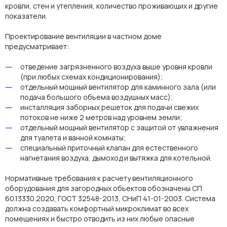
кровли, стен и утепления, количество проживающих и другие
показатели.
Проектирование вентиляции в частном доме
предусматривает:
отведение загрязненного воздуха выше уровня кровли
(при любых схемах кондиционирования);
отдельный мощный вентилятор для каминного зала (или
подача большого объема воздушных масс);
инсталляция заборных решеток для подачи свежих
потоков не ниже 2 метров над уровнем земли;
отдельный мощный вентилятор с защитой от увлажнения
для туалета и ванной комнаты;
специальный приточный клапан для естественного
нагнетания воздуха, дымоход и вытяжка для котельной.
Нормативные требования к расчету вентиляционного
оборудования
для загородных
объектов
обозначены СП
60.13330.2020, ГОСТ 32548-2013, СНиП 41-01-2003. Система
должна создавать комфортный микроклимат во всех
помещениях
и быстро отводить из них любые опасные