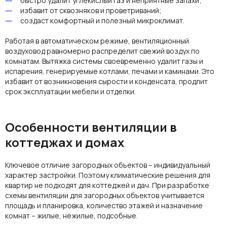
быстро удалит углекислый газ и неприятные запахи;
избавит от сквозняков и проветриваний;
создаст комфортный и полезный микроклимат.
Работая в автоматическом режиме,
вентиляционный
воздуховод
равномерно распределит свежий
воздух
по
комнатам.
Вытяжка
системы своевременно удалит газы и
испарения, генерируемые котлами, печами и каминами. Это
избавит от возникновения сырости и конденсата, продлит
срок эксплуатации мебели и отделки.
Особенности вентиляции в
коттеджах и домах
Ключевое отличие загородных
объектов
– индивидуальный
характер застройки. Поэтому климатические решения для
квартир не подходят для коттеджей и дач. При разработке
схемы
вентиляции для загородных
объектов
учитывается
площадь и планировка, количество этажей и назначение
комнат – жилые, нежилые, подсобные.