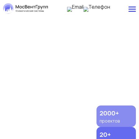
Подбор, проектирование, продажа и
монтаж системы вентиляции в
коттедже
Полный цикл работ по вентиляции коттеджей: от подбора
оборудования до монтажа с гарантией от 3 лет
2000+
проектов
20+