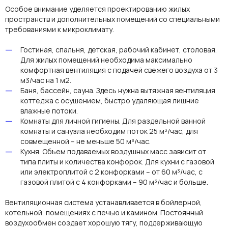
Особое внимание уделяется
проектированию
жилых
пространств и дополнительных
помещений
со специальными
требованиями к микроклимату.
Гостиная, спальня, детская, рабочий кабинет, столовая.
Для жилых помещений необходима максимально
комфортная вентиляция с подачей свежего воздуха от 3
м3/час на 1 м2.
Баня, бассейн, сауна. Здесь нужна вытяжная вентиляция
коттеджа с осушением, быстро удаляющая лишние
влажные потоки.
Комнаты для личной гигиены. Для раздельной ванной
комнаты и санузла необходим поток 25 м³/час, для
совмещенной – не меньше 50 м³/час.
Кухня. Объем подаваемых воздушных масс зависит от
типа плиты и количества конфорок. Для кухни с газовой
или электроплитой с 2 конфорками – от 60 м³/час, с
газовой плитой с 4 конфорками – 90 м³/час и больше.
Вентиляционная система устанавливается в бойлерной,
котельной, помещениях с печью и камином. Постоянный
воздухообмен
создает хорошую тягу, поддерживающую