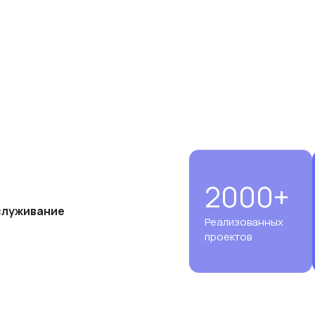
лансированные
 объема помещений,
 воздухообмену.
2000+
луживание
Реализованных
проектов