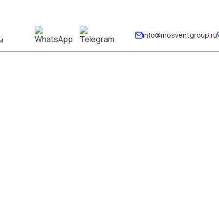
info@mosventgroup.ru
м
альный монтаж
иляции с
м и осушением