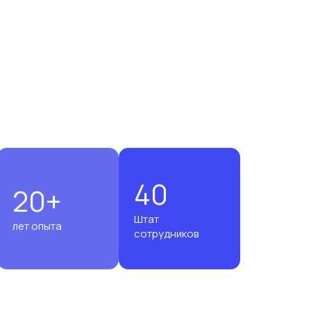
40
20+
Штат
лет опыта
сотрудников