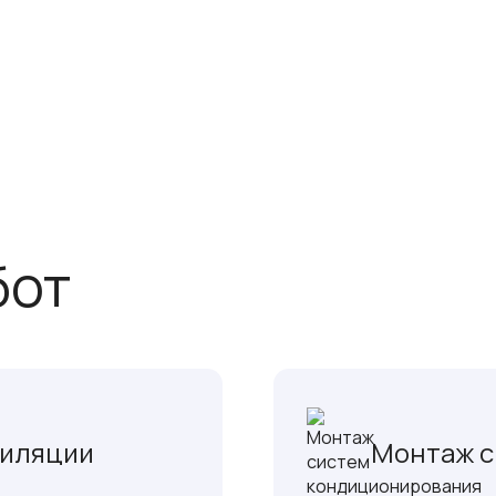
бот
тиляции
Монтаж с