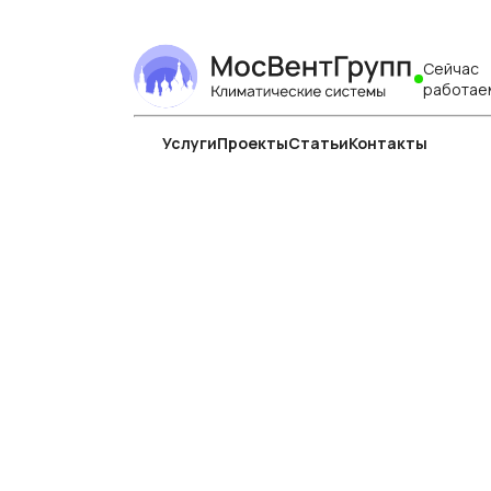
Сейчас
работае
Услуги
Проекты
Статьи
Контакты
Профессион
систем вент
увлажнение