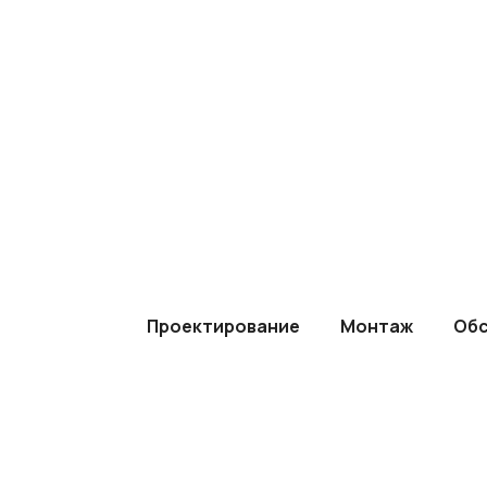
Проектируем и устанавливаем сба
вентиляционные системы с учетом
назначения объекта и требований к
Проектирование
Монтаж
Обс