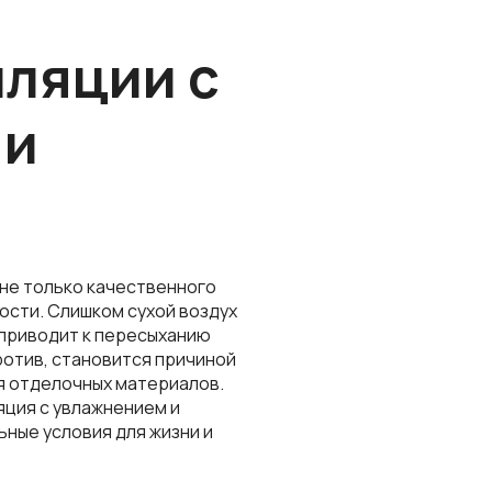
иляции
с
 и
не только качественного
ости. Слишком сухой воздух
 приводит к пересыханию
ротив, становится причиной
я отделочных материалов.
яция с увлажнением и
ьные условия для жизни и