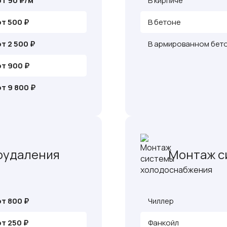
от 90 ₽/м
В кирпиче
от 500 ₽
В бетоне
от 2 500 ₽
В армированном бет
от 900 ₽
от 9 800 ₽
оудаления
Монтаж с
от 800 ₽
Чиллер
от 250 ₽
Фанкойл